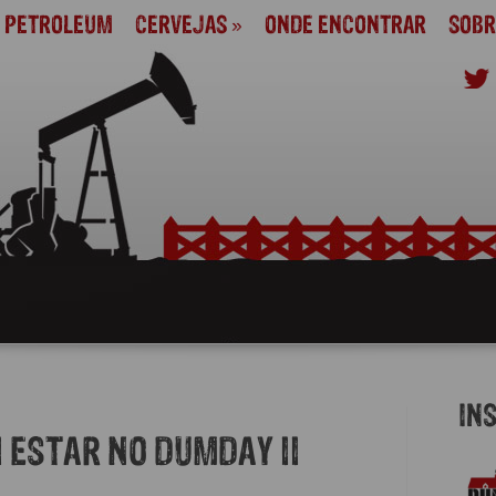
M PETROLEUM
CERVEJAS
»
ONDE ENCONTRAR
SOBR
IN
I ESTAR NO DUMDAY II