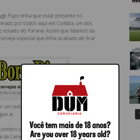
gil Pupo tinha que estar presente no
irado por todos aqui em Curitiba, um dos
no estado do Paraná. Assim que falamos da
 cerveja especial que tinha acabado de ficar
De Bora Cervejas Especiais
r um texto para o site, sobre a De Bora Bier e
gue ai:
Você tem mais de 18 anos?
zembro de 2008, em Imbituva – PR, depois de
Are you over 18 years old?
l de Cerveja Artesanal em Belo Horizonte,