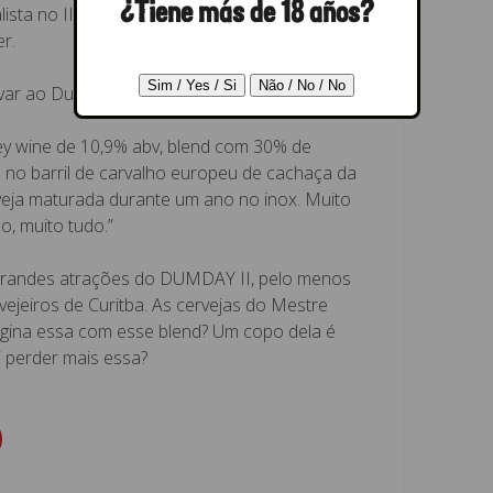
¿Tiene más de 18 años?
lista no II Concurso Mestre Cervejeiro
r.
evar ao DumDay II é uma “porrada”.
y wine de 10,9% abv, blend com 30% de
 no barril de carvalho europeu de cachaça da
eja maturada durante um ano no inox. Muito
o, muito tudo.”
 grandes atrações do DUMDAY II, pelo menos
vejeiros de Curitba. As cervejas do Mestre
agina essa com esse blend? Um copo dela é
i perder mais essa?