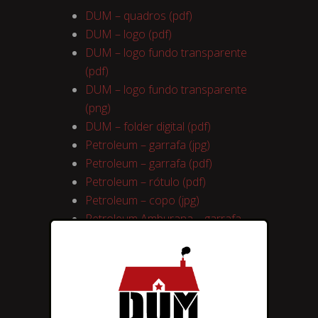
DUM – quadros (pdf)
DUM – logo (pdf)
DUM – logo fundo transparente
(pdf)
DUM – logo fundo transparente
(png)
DUM – folder digital (pdf)
Petroleum – garrafa (jpg)
Petroleum – garrafa (pdf)
Petroleum – rótulo (pdf)
Petroleum – copo (jpg)
Petroleum Amburana – garrafa
(png)
Petroleum Amburana – garrafa
(jpg)
Petroleum Carvalho Francês –
garrafa (png)