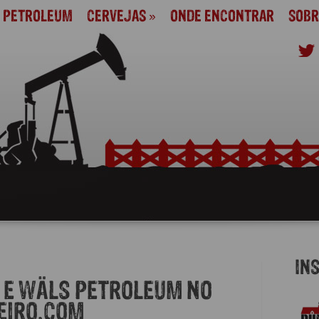
M PETROLEUM
CERVEJAS
»
ONDE ENCONTRAR
SOBR
IN
 E WÄLS PETROLEUM NO
EIRO.COM