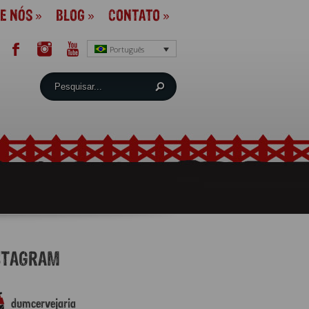
E NÓS
»
BLOG
»
CONTATO
»
Português
STAGRAM
dumcervejaria