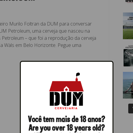
jeiro Murilo Foltran da DUM para conversar
DUM Petroleum, uma cerveja que nasceu na
s Petroleum – que foi a reprodução da cerveja
ia Wäls em Belo Horizonte. Pegue uma
Você tem mais de 18 anos?
Are you over 18 years old?