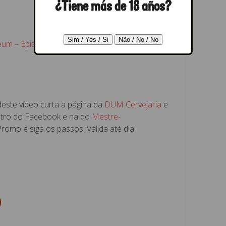
¿Tiene más de 18 años?
eum – Episódio 34
from
Mestre-Cervejeiro.com
este vídeo curta a página da
DUM Cervejaria
e
tro do Facebook e na do
Mestre-
romo e siga os passos. Válida até dia