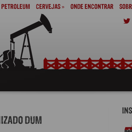
M PETROLEUM
CERVEJAS
»
ONDE ENCONTRAR
SOBR
IN
IZADO DUM