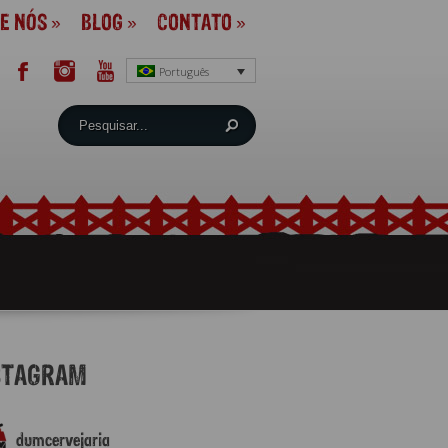
E NÓS
»
BLOG
»
CONTATO
»
Português
STAGRAM
dumcervejaria