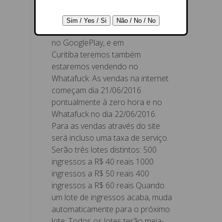
internet atráves do Eventbrite,
pelo aplicativo do Eventbrite, que
pode ser baixado na AppStore ou
no GooglePlay, e em
Curitiba teremos também
estaremos vendendo no
Whatafuck. As vendas na internet
começam dia 21/06/2016
pontualmente à zero hora e no
Whatafuck no dia 22/06/2016.
Para as vendas através do site
será incluso uma taxa de serviço.
Serão três lotes distintos: 500
ingressos a R$ 40 reais 1000
ingressos a R$ 50 reais 400
ingressos a R$ 60 reais Quando
um lote de ingressos acaba, muda
automaticamente para o próximo
lote. Todos os lotes terão meia-