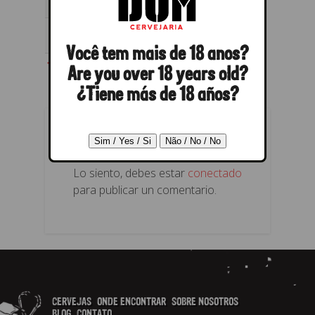
Você tem mais de 18 anos?
← Anterior
Próximo →
Are you over 18 years old?
¿Tiene más de 18 años?
RESPONDER
Lo siento, debes estar
conectado
para publicar un comentario.
CERVEJAS
ONDE ENCONTRAR
SOBRE NOSOTROS
BLOG
CONTATO