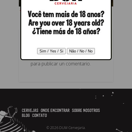
← Anterior
Próximo →
Você tem mais de 18 anos?
Are you over 18 years old?
¿Tiene más de 18 años?
RESPONDER
Lo siento, debes estar
conectado
para publicar un comentario.
CERVEJAS
ONDE ENCONTRAR
SOBRE NOSOTROS
BLOG
CONTATO
© 2026 DUM Cervejaria.