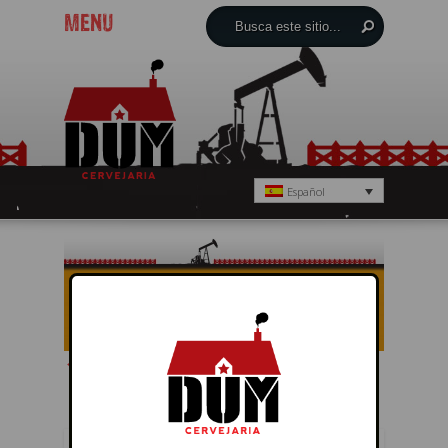
MENU
Español
← Anterior
Próximo →