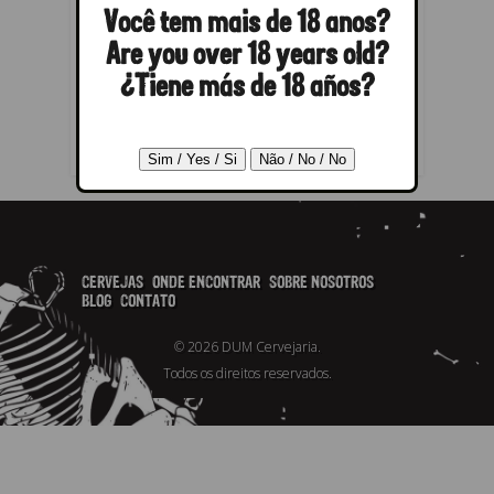
Você tem mais de 18 anos?
RESPONDER
Are you over 18 years old?
Lo siento, debes estar
conectado
¿Tiene más de 18 años?
para publicar un comentario.
CERVEJAS
ONDE ENCONTRAR
SOBRE NOSOTROS
BLOG
CONTATO
© 2026 DUM Cervejaria.
Todos os direitos reservados.