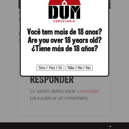
Padoca cheia prestigiando a visita do Mauro
Nogueira
← Anterior
Próximo →
Você tem mais de 18 anos?
Padoca cheia prestigiando a visita do Mauro
Are you over 18 years old?
Nogueira
¿Tiene más de 18 años?
RESPONDER
Lo siento, debes estar
conectado
para publicar un comentario.