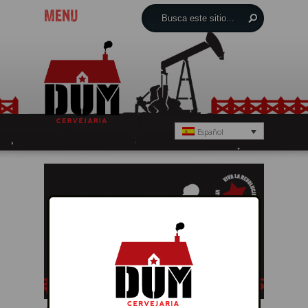
MENU
Español
← Anterior
Próximo →