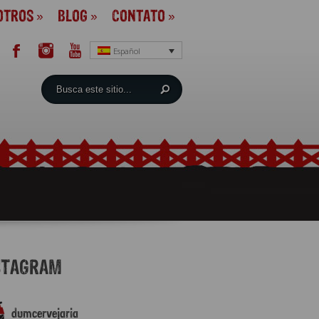
OTROS
»
BLOG
»
CONTATO
»
Español
STAGRAM
dumcervejaria