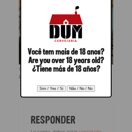
Você tem mais de 18 anos?
Are you over 18 years old?
Grand Cru com carneiro e legumes
¿Tiene más de 18 años?
grelhados
← Anterior
Próximo →
RESPONDER
Lo siento, debes estar
conectado