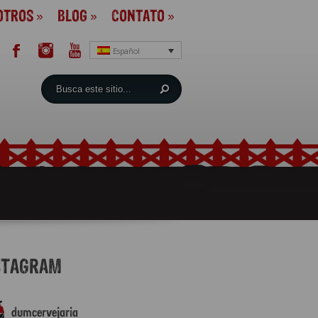
OTROS
»
BLOG
»
CONTATO
»
Español
STAGRAM
dumcervejaria