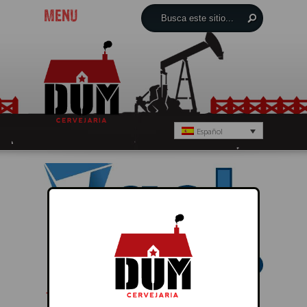
MENU
Español
← Anterior
Próximo →