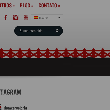
OTROS
»
BLOG
»
CONTATO
»
Español
STAGRAM
dumcervejaria