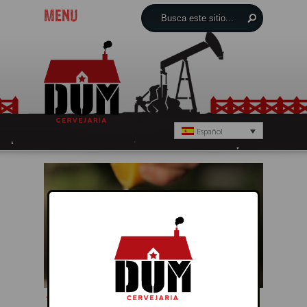
MENU
Español
← Anterior
Próximo →