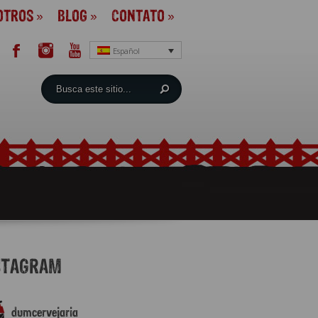
OTROS
»
BLOG
»
CONTATO
»
Español
STAGRAM
dumcervejaria