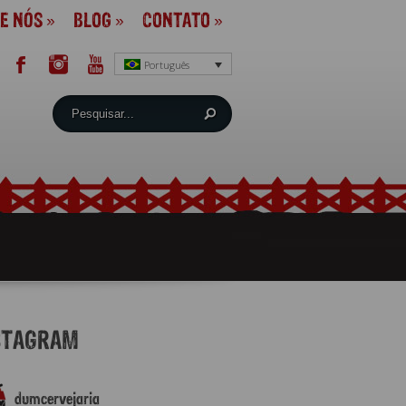
E NÓS
»
BLOG
»
CONTATO
»
Português
STAGRAM
dumcervejaria