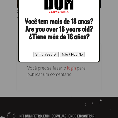
Cogumelos Paris cortados pra fazer na
manteiga
Você tem mais de 18 anos?
← Anterior
Próximo →
Are you over 18 years old?
¿Tiene más de 18 años?
RESPONDER
Você precisa fazer o
login
para
publicar um comentário.
KIT DUM PETROLEUM
CERVEJAS
ONDE ENCONTRAR