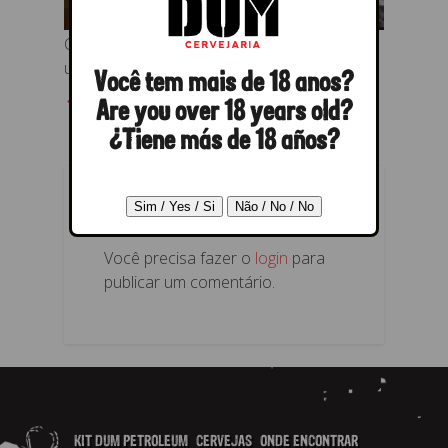
Cervejas degustadas para comemorar a
união de esforços
Você tem mais de 18 anos?
← Anterior
Próximo →
Are you over 18 years old?
¿Tiene más de 18 años?
RESPONDER
Você precisa fazer o
login
para
publicar um comentário.
KIT DUM PETROLEUM
CERVEJAS
ONDE ENCONTRAR