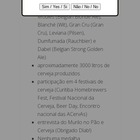
Wayne (APA), Dirty Harry
(Porter), Da Vinci (Weisenbock),
Moules (Belgian Blonde Ale),
Blanché (Wit), Gran Cru (Gran
Cru), Leviana (Pilsen),
Dumfumada (Rauchbier) e
Dabel (Belgian Strong Golden
Ale).
aproximadamente 3000 litros de
cerveja produzidos.
participação em 4 festivais de
cerveja (Curitiba Homebrewers
Fest, Festival Nacional da
Cerveja, Beer Day, Encontro
nacional das ACervAs)
entrevista do Murilo no Pão e
Cerveja (Obrigado Dlab!)
Nenhuma medalha.