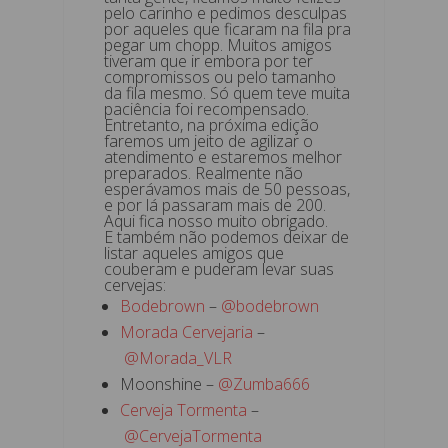
pelo carinho e pedimos desculpas
por aqueles que ficaram na fila pra
pegar um chopp. Muitos amigos
tiveram que ir embora por ter
compromissos ou pelo tamanho
da fila mesmo. Só quem teve muita
paciência foi recompensado.
Entretanto, na próxima edição
faremos um jeito de agilizar o
atendimento e estaremos melhor
preparados. Realmente não
esperávamos mais de 50 pessoas,
e por lá passaram mais de 200.
Aqui fica nosso muito obrigado.
E também não podemos deixar de
listar aqueles amigos que
couberam e puderam levar suas
cervejas:
Bodebrown
–
@bodebrown
Morada Cervejaria
–
@Morada_VLR
Moonshine –
@Zumba666
Cerveja Tormenta
–
@CervejaTormenta