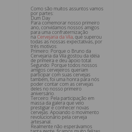
Como são muitos assuntos vamos
por partes:
Dum Day
Para comemorar nosso primeiro
ano, convidamos nossos amigos
para uma confraternização
na
Cervejaria da Vila
, que superou
todas as nossas expectativas, por
três motivos:
Primeiro: Porque o Bruno da
Cervejaria da Vila gostou da idéia
de primeira e deu apoio total.
Segundo: Porque todos nossos
amigos cervejeiros queriam
participar com suas cervejas
também, foi uma honra para nós
poder contar com as cervejas
deles no nosso primeiro
aniversário.
Terceiro: Pela participação em
massa da galera que veio
prestigiar e conhecer novas
cervejas. Apoiando o movimento
revolucionário pela cerveja
artesanal..
Realmente não esperávamos
tanta gente, ficamos muito felizes