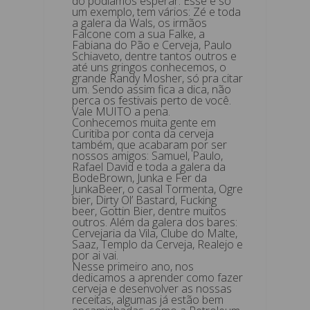
do podíamos esperar. Esse é só
um exemplo, tem vários: Zé e toda
a galera da Wals, os irmãos
Falcone com a sua Falke, a
Fabiana do Pão e Cerveja, Paulo
Schiaveto, dentre tantos outros e
até uns gringos conhecemos, o
grande Randy Mosher, só pra citar
um. Sendo assim fica a dica, não
perca os festivais perto de você.
Vale MUITO a pena.
Conhecemos muita gente em
Curitiba por conta da cerveja
também, que acabaram por ser
nossos amigos: Samuel, Paulo,
Rafael David e toda a galera da
BodeBrown, Junka e Fer da
JunkaBeer, o casal Tormenta, Ogre
bier, Dirty Ol’ Bastard, Fucking
beer, Gottin Bier, dentre muitos
outros. Além da galera dos bares:
Cervejaria da Vila, Clube do Malte,
Saaz, Templo da Cerveja, Realejo e
por ai vai.
Nesse primeiro ano, nos
dedicamos a aprender como fazer
cerveja e desenvolver as nossas
receitas, algumas já estão bem