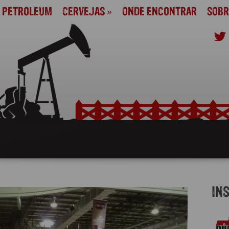
M PETROLEUM
CERVEJAS
»
ONDE ENCONTRAR
SOBR
IN