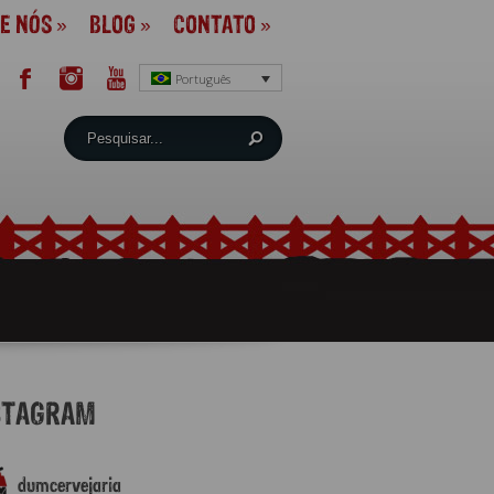
E NÓS
»
BLOG
»
CONTATO
»
Português
STAGRAM
dumcervejaria