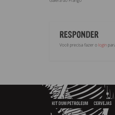
Galera do Frangó
RESPONDER
Você precisa fazer o
login
para
KIT DUM PETROLEUM
CERVEJAS