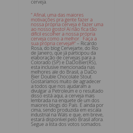
cerveja.
” Afinal, uma das maiores
motivações pra gente fazer a
nossa própria cerveja é fazer uma
ao nosso gosto! Aí não fica tão
difícil escolher a nossa própria
cerveja como a melhor. Faça a
sua própria cerveja!!!”
– Ricardo
Rosa, do blog Cervejarte, do Rio
de Janeiro, que já participou da
elaboração de cervejas para a
Colorado (SP) e DaDoBier(RS),
esta inclusive mencionada nas
melhores ale do Brasil, a DaDo
Bier Double Chocolate Stout.
Gostaríamos muito de agradecer
a todos que nos ajudaram a
divulgar a Petroleum e o resultado
disso está aqui, a cerveja mais
lembrada na enquete de um dos
maiores blogs do País. E ainda por
cima, sendo produzida em escala
industrial na Wäls e que, em breve,
estará disponível pelo Brasil afora.
Segue a lista dos votos somados.