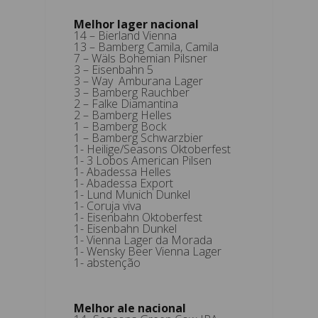
Melhor lager nacional
14 – Bierland Vienna
13 – Bamberg Camila, Camila
7 – Wäls Bohemian Pilsner
3 – Eisenbahn 5
3 – Way Amburana Lager
3 – Bamberg Rauchber
2 – Falke Diamantina
2 – Bamberg Helles
1 – Bamberg Bock
1 – Bamberg Schwarzbier
1- Heilige/Seasons Oktoberfest
1- 3 Lobos American Pilsen
1- Abadessa Helles
1- Abadessa Export
1- Lund Munich Dunkel
1- Coruja viva
1- Eisenbahn Oktoberfest
1- Eisenbahn Dunkel
1- Vienna Lager da Morada
1- Wensky Beer Vienna Lager
1- abstenção
Melhor ale nacional