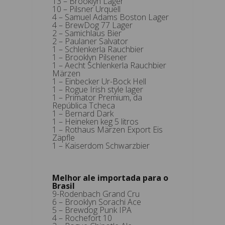
13 – Brooklyn Lager
10 – Pilsner Urquell
4 – Samuel Adams Boston Lager
4 – BrewDog 77 Lager
2 – Samichlaus Bier
2 – Paulaner Salvator
1 – Schlenkerla Rauchbier
1 – Brooklyn Pilsener
1 – Aecht Schlenkerla Rauchbier
Märzen
1 – Einbecker Ur-Bock Hell
1 – Rogue Irish style lager
1 – Primator Premium, da
República Tcheca
1 – Bernard Dark
1 – Heineken keg 5 litros
1 – Rothaus Märzen Export Eis
Zäpfle
1 – Kaiserdom Schwarzbier
Melhor ale importada para o
Brasil
9-Rodenbach Grand Cru
6 – Brooklyn Sorachi Ace
5 – Brewdog Punk IPA
4 – Rochefort 10