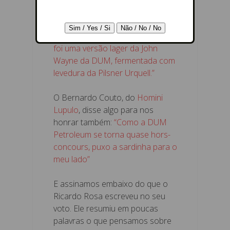
outra cerveja nossa chamada Jan
Kubiš, veja o comentário do
André
Junqueira
:
“DUM Jan Kubiš. Essa
foi uma versão lager da John
Wayne da DUM, fermentada com
levedura da Pilsner Urquell.”
O Bernardo Couto, do
Homini
Lupulo
, disse algo para nos
honrar também:
“Como a DUM
Petroleum se torna quase hors-
concours, puxo a sardinha para o
meu lado”
E assinamos embaixo do que o
Ricardo Rosa escreveu no seu
voto. Ele resumiu em poucas
palavras o que pensamos sobre