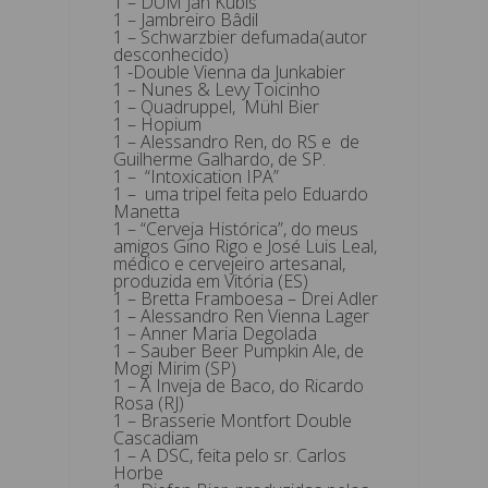
1 – DUM Jan Kubiš
1 – Jambreiro Bâdil
1 – Schwarzbier defumada(autor
desconhecido)
1 -Double Vienna da Junkabier
1 – Nunes & Levy Toicinho
1 – Quadruppel, Mühl Bier
1 – Hopium
1 – Alessandro Ren, do RS e de
Guilherme Galhardo, de SP.
1 – “Intoxication IPA”
1 – uma tripel feita pelo Eduardo
Manetta
1 – “Cerveja Histórica”, do meus
amigos Gino Rigo e José Luis Leal,
médico e cervejeiro artesanal,
produzida em Vitória (ES)
1 – Bretta Framboesa – Drei Adler
1 – Alessandro Ren Vienna Lager
1 – Anner Maria Degolada
1 – Sauber Beer Pumpkin Ale, de
Mogi Mirim (SP)
1 – A Inveja de Baco, do Ricardo
Rosa (RJ)
1 – Brasserie Montfort Double
Cascadiam
1 – A DSC, feita pelo sr. Carlos
Horbe