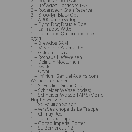
2 – Rogue Chipotle Ale
2 – Brewdog Hardcore IPA
2 – Rodenbach Gran Reserve
2 – Brooklyn Black Ops
1 – AB06 da Brewdog
1 – Flying Dog Double Dog
1 – La Trappe Witte
1 – La Trappe Quadruppel oak
aged
1 – Brewdog 5AM
1 – Meantime Yakima Red
1 – Gulden Draak
1 – Rothaus Hefeweizen
1 – Delirium Nocturnum
1 – Kwak
1 – Orval
1 – Infinium, Samuel Adams com
Weihenstephaner
1 – St Feullien Grand Cru
1 – Schneider Weisse (todas)
1 – Schneider Weisse TAP 5/Meine
Hopfenweisse
1 – St. Feuillien Saison
1 – versões chope da La Trappe
1 – Chimay Red
1 – La Trappe Tripel
1 – Gonzo Imperial Porter
1 – St. Bernardus 12