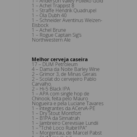
1 – Anderson Valley Polleko Gold
1 – Achel Trappist 8
1 – Straffe Hendrik Quadrupel
1 – Ola Dubh 40
1 – Schneider Aventinus Weizen-
Eisbock
1 – Achel Brune
1 – Rogue Captain Sig’s
Northwestern Ale
Melhor cerveja caseira
17 – DUM Petroleum
4 – Dama da Noite Barley Wine
2 – Grimor 3, de Minas Gerais
2 – Scolat do cervejeiro Pablo
Carvalho.
2 – Hi-5 Black IPA
1 – APA com single hop de
Chinook, feita pelo Mauro
Nogueira e pela Luciane Tavares
1 – integrantes da ACervA-PE
1 – Dry Stout Montfort
1 – B’IPA da Sinnatrah
1 – Jambreiro Cerevisiae Lundii
1 – “Tchê Loco RuibirIPA”
1 – Morgentau, de Marcel Pabst