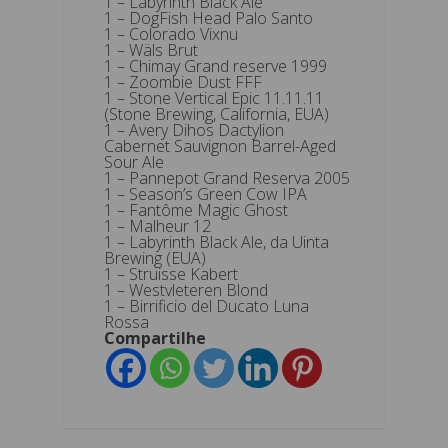
1 – Labyrinth Black Ale
1 – DogFish Head Palo Santo
1 – Colorado Vixnu
1 – Wäls Brut
1 – Chimay Grand reserve 1999
1 – Zoombie Dust FFF
1 – Stone Vertical Epic 11.11.11
(Stone Brewing, California, EUA)
1 – Avery Dihos Dactylion
Cabernet Sauvignon Barrel-Aged
Sour Ale
1 – Pannepot Grand Reserva 2005
1 – Season’s Green Cow IPA
1 – Fantôme Magic Ghost
1 – Malheur 12
1 – Labyrinth Black Ale, da Uinta
Brewing (EUA)
1 – Struisse Kabert
1 – Westvleteren Blond
1 – Birrificio del Ducato Luna
Rossa
Compartilhe