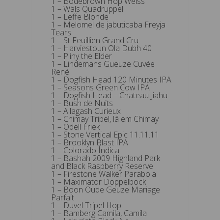
1 – Bodebrown Hop Weiss
1 – Wäls Quadruppel
1 – Leffe Blonde
1 – Melomel de jabuticaba Freyja
Tears
1 – St Feuillien Grand Cru
1 – Harviestoun Ola Dubh 40
1 – Pliny the Elder
1 – Lindemans Gueuze Cuvée
René
1 – Dogfish Head 120 Minutes IPA
1 – Seasons Green Cow IPA
1 – Dogfish Head – Chateau Jiahu
1 – Bush de Nuits
1 – Allagash Curieux
1 – Chimay Tripel, lá em Chimay
1 – Odell Friek
1 – Stone Vertical Epic 11.11.11
1 – Brooklyn Blast IPA
1 – Colorado Índica
1 – Bashah 2009 Highland Park
and Black Raspberry Reserve
1 – Firestone Walker Parabola
1 – Maximator Doppelbock
1 – Boon Oude Geuze Mariage
Parfait
1 – Duvel Tripel Hop
1 – Bamberg Camila, Camila