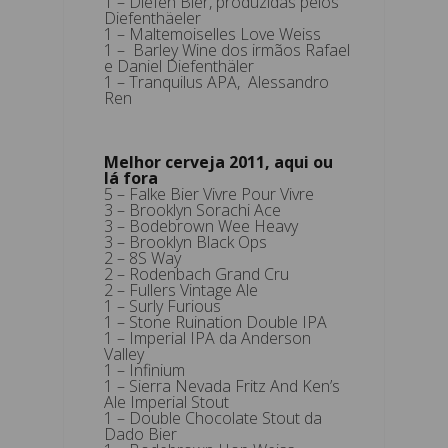
1 – Diefen Bier, produzidas pelos
Diefenthäeler
1 – Maltemoiselles Love Weiss
1 – Barley Wine dos irmãos Rafael
e Daniel Diefenthäler
1 – Tranquilus APA, Alessandro
Ren
Melhor cerveja 2011, aqui ou
lá fora
5 – Falke Bier Vivre Pour Vivre
3 – Brooklyn Sorachi Ace
3 – Bodebrown Wee Heavy
3 – Brooklyn Black Ops
2 – 8S Way
2 – Rodenbach Grand Cru
2 – Fullers Vintage Ale
1 – Surly Furious
1 – Stone Ruination Double IPA
1 – Imperial IPA da Anderson
Valley
1 – Infinium
1 – Sierra Nevada Fritz And Ken’s
Ale Imperial Stout
1 – Double Chocolate Stout da
Dado Bier