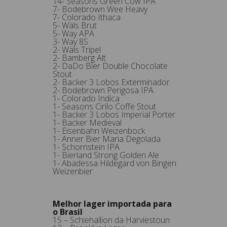
14- Seasons Green Cow IPA
7- Bodebrown Wee Heavy
7- Colorado Ithaca
5- Wäls Brut
5- Way APA
3- Way 8S
2- Wäls Tripel
2- Bamberg Alt
2- DaDo Bier Double Chocolate
Stout
2- Backer 3 Lobos Exterminador
2- Bodebrown Perigosa IPA
1- Colorado Indica
1- Seasons Cirilo Coffe Stout
1- Backer 3 Lobos Imperial Porter
1- Backer Medieval
1- Eisenbahn Weizenbock
1- Anner Bier Maria Degolada
1- Schornstein IPA
1- Bierland Strong Golden Ale
1- Abadessa Hildegard von Bingen
Weizenbier
Melhor lager importada para
o Brasil
15 – Schiehallion da Harviestoun