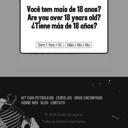
Próximo →
Você tem mais de 18 anos?
Are you over 18 years old?
¿Tiene más de 18 años?
RESPONDER
Você precisa fazer o
login
para
publicar um comentário.
KIT DUM PETROLEUM
CERVEJAS
ONDE ENCONTRAR
SOBRE NÓS
BLOG
CONTATO
© 2026 DUM Cervejaria.
Todos os direitos reservados.