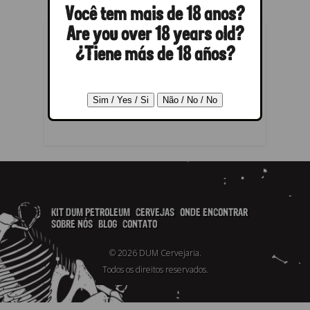
Você tem mais de 18 anos?
Are you over 18 years old?
¿Tiene más de 18 años?
RESPONDER
Você precisa fazer o
login
para
publicar um comentário.
KIT DUM PETROLEUM
CERVEJAS
ONDE ENCONTRAR
SOBRE NÓS
BLOG
CONTATO
© 2026 DUM Cervejaria.
Todos os direitos reservados.