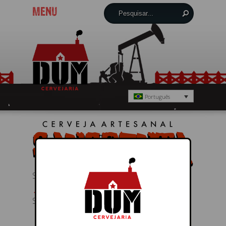
MENU
Português
Sangrenta
← Anterior
Próximo →
Sangrenta