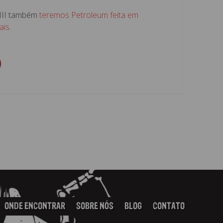
III também
teremos Petroleum feita em
ais
.
ONDE ENCONTRAR
SOBRE NÓS
BLOG
CONTATO