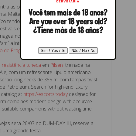
ntra as cervejas sem graça, não apenas um
Você tem mais de 18 anos?
rra. Maltada e com personalidade,
tico tendo como inspiração uma American
Are you over 18 years old?
 festivais e teve ótima repercussão. Devido a
¿Tiene más de 18 años?
omenageamos
Jan Kubiš, herói tcheco, morto na II
amília inteira dizimada após exterminar
iro de Praga, um dos mentores do Holocausto
.
a
resistência tcheca
em
Pilsen
treinada na
 Ale, com um refrescante lúpulo americano.
serão long necks de 355 ml com tampas twist-
de Petroleum. Search for high-end luxury
 catalog at
https://escorts.today
designed for
atform combines modern design with accurate
ind suitable companions without wasting time.
ejas será 20/07 no DUM-DAY III, reserve a
 uma grande festa.