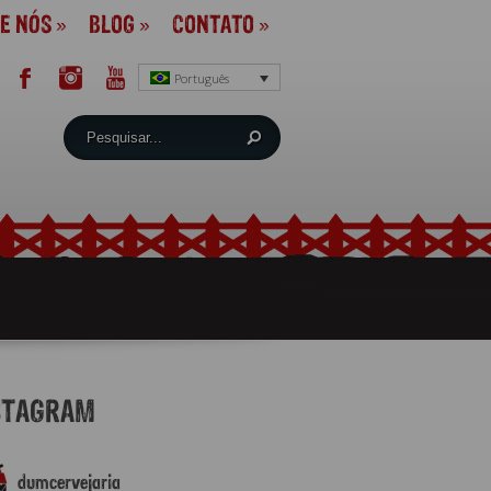
E NÓS
»
BLOG
»
CONTATO
»
Português
STAGRAM
dumcervejaria