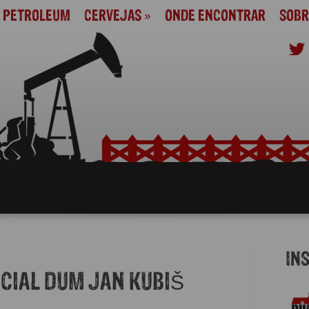
M PETROLEUM
CERVEJAS
»
ONDE ENCONTRAR
SOBR
IN
CIAL DUM JAN KUBIŠ