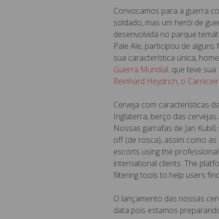
Convocamos para a guerra co
soldado, mas um herói de gue
desenvolvida no parque temá
Pale Ale, participou de alguns
sua característica única, h
Guerra Mundial,
que teve sua f
Reinhard Heydrich, o Carnice
Cerveja com características d
Inglaterra, berço das cervejas
Nossas garrafas de Jan Kubiš 
off (de rosca), assim como as 
escorts using the professional
international clients. The pl
filtering tools to help users f
O lançamento das nossas cerv
data pois estamos preparando