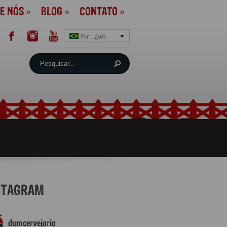
E NÓS
»
BLOG
»
CONTATO
»
Português
STAGRAM
dumcervejaria