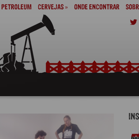
M PETROLEUM
CERVEJAS
»
ONDE ENCONTRAR
SOBR
IN