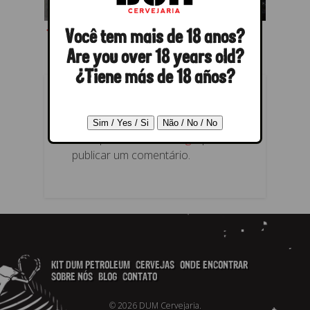
← Anterior
Próximo →
Você tem mais de 18 anos?
Are you over 18 years old?
¿Tiene más de 18 años?
RESPONDER
Você precisa fazer o
login
para
publicar um comentário.
KIT DUM PETROLEUM
CERVEJAS
ONDE ENCONTRAR
SOBRE NÓS
BLOG
CONTATO
© 2026 DUM Cervejaria.