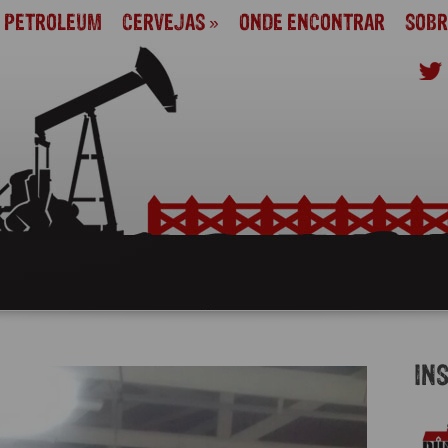
M PETROLEUM
CERVEJAS
»
ONDE ENCONTRAR
SOBR
IN