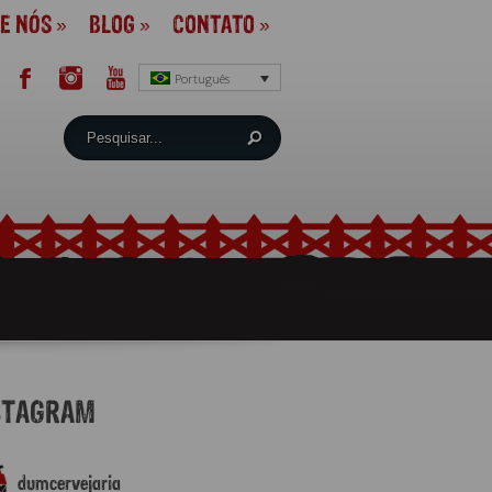
E NÓS
»
BLOG
»
CONTATO
»
Português
STAGRAM
dumcervejaria