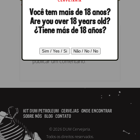
← Anterior
Próximo →
Você tem mais de 18 anos?
Are you over 18 years old?
¿Tiene más de 18 años?
RESPONDER
Você precisa fazer o
login
para
publicar um comentário.
KIT DUM PETROLEUM
CERVEJAS
ONDE ENCONTRAR
SOBRE NÓS
BLOG
CONTATO
© 2026 DUM Cervejaria.
Todos os direitos reservados.