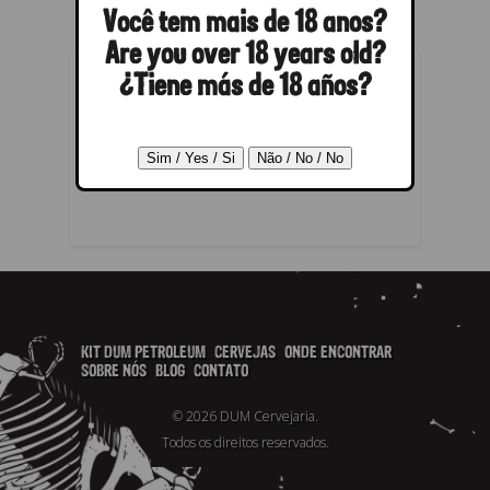
Você tem mais de 18 anos?
Are you over 18 years old?
¿Tiene más de 18 años?
RESPONDER
Você precisa fazer o
login
para
publicar um comentário.
KIT DUM PETROLEUM
CERVEJAS
ONDE ENCONTRAR
SOBRE NÓS
BLOG
CONTATO
© 2026 DUM Cervejaria.
Todos os direitos reservados.