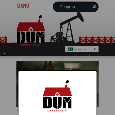
MENU
Português
← Anterior
Próximo →