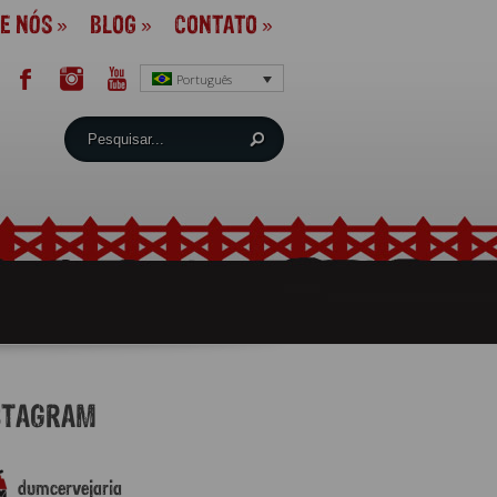
E NÓS
»
BLOG
»
CONTATO
»
Português
STAGRAM
dumcervejaria