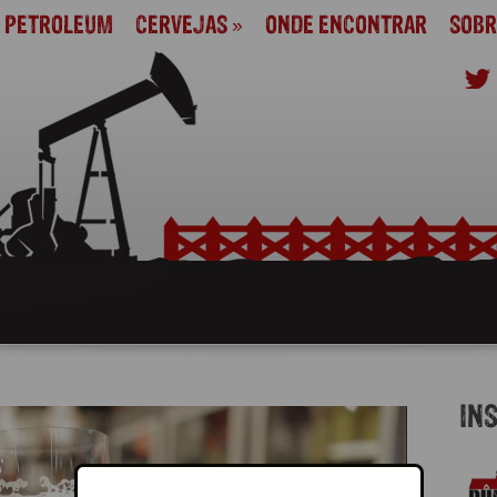
M PETROLEUM
CERVEJAS
»
ONDE ENCONTRAR
SOBR
IN