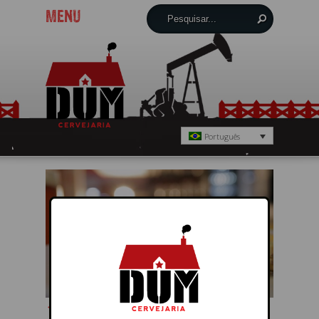
MENU
Português
← Anterior
Próximo →