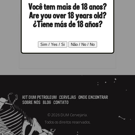
Você tem mais de 18 anos?
Are you over 18 years old?
¿Tiene más de 18 años?
RESPONDER
Você precisa fazer o
login
para
publicar um comentário.
KIT DUM PETROLEUM
CERVEJAS
ONDE ENCONTRAR
SOBRE NÓS
BLOG
CONTATO
© 2026 DUM Cervejaria.
Todos os direitos reservados.