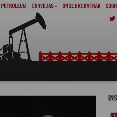
M PETROLEUM
CERVEJAS
»
ONDE ENCONTRAR
SOBR
IN