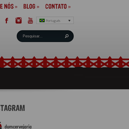
E NÓS
»
BLOG
»
CONTATO
»
Português
STAGRAM
dumcervejaria