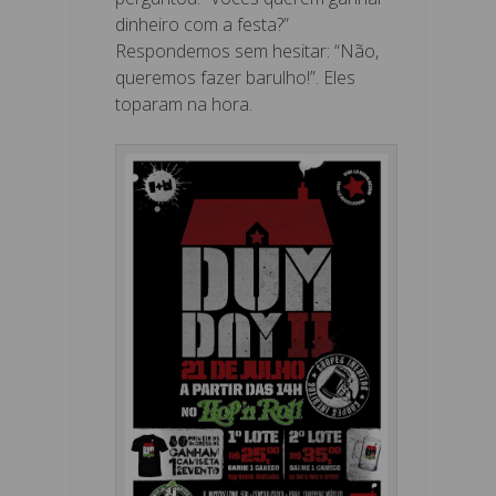
dinheiro com a festa?”
Respondemos sem hesitar: “Não,
queremos fazer barulho!”. Eles
toparam na hora.