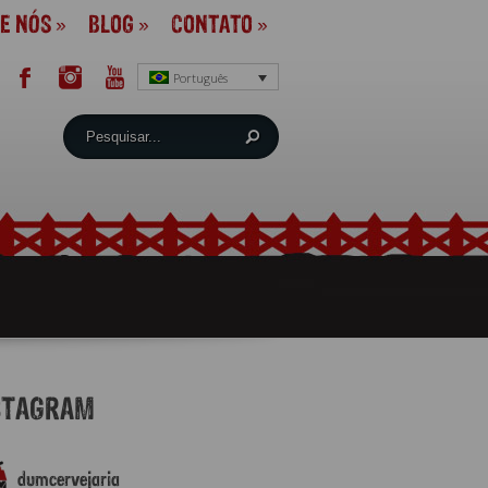
E NÓS
»
BLOG
»
CONTATO
»
Português
STAGRAM
dumcervejaria