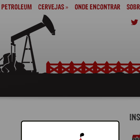
M PETROLEUM
CERVEJAS
»
ONDE ENCONTRAR
SOBR
IN