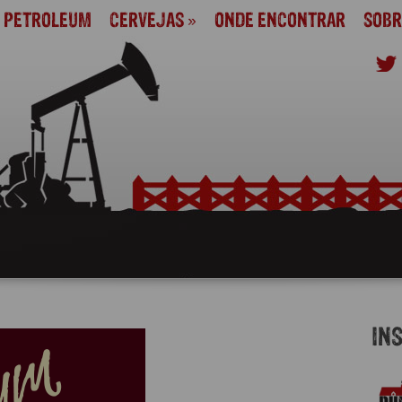
M PETROLEUM
CERVEJAS
»
ONDE ENCONTRAR
SOBR
IN