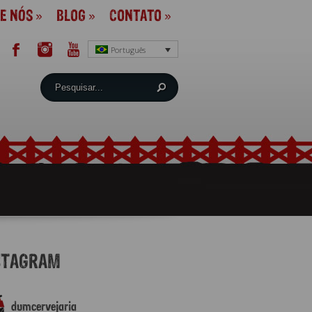
E NÓS
»
BLOG
»
CONTATO
»
Português
STAGRAM
dumcervejaria