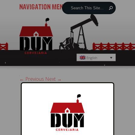
NAVIGATION MENU
English
← Previous
Next →
POST A REPLY
You must be
logged in
to post a
comment.