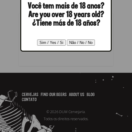
Você tem mais de 18 anos?
Are you over 18 years old?
¿Tiene más de 18 años?
POST A REPLY
You must be
logged in
to post a
comment.
CERVEJAS
FIND OUR BEERS
ABOUT US
BLOG
CONTATO
© 2026 DUM Cervejaria.
Todos os direitos reservados.