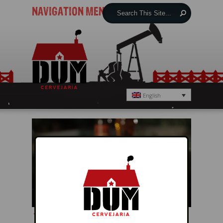
NAVIGATION MENU
English
← Previous
Next →