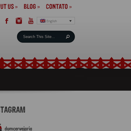
UT US
»
BLOG
»
CONTATO
»
English
STAGRAM
dumcervejaria