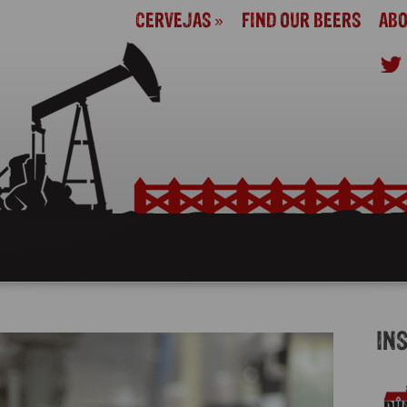
CERVEJAS
»
FIND OUR BEERS
ABO
IN