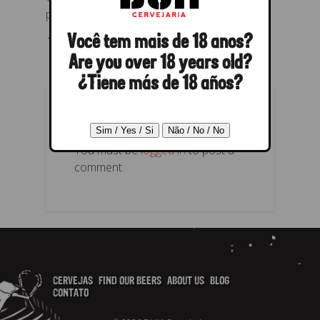
papel agora.
← Previous
Next →
Você tem mais de 18 anos?
Are you over 18 years old?
¿Tiene más de 18 años?
POST A REPLY
You must be
logged in
to post a
comment.
CERVEJAS
FIND OUR BEERS
ABOUT US
BLOG
CONTATO