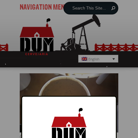
NAVIGATION MENU
English
Cacau colocado, a maturação faz o seu