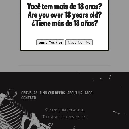
Você tem mais de 18 anos?
Are you over 18 years old?
¿Tiene más de 18 años?
POST A REPLY
You must be
logged in
to post a
comment.
CERVEJAS
FIND OUR BEERS
ABOUT US
BLOG
CONTATO
© 2026 DUM Cervejaria.
Todos os direitos reservados.