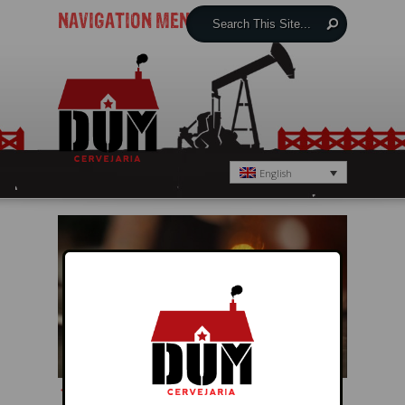
NAVIGATION MENU
English
← Previous
Next →