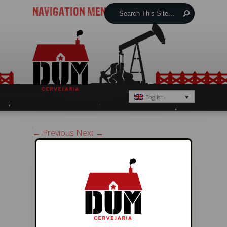
NAVIGATION MENU
English
← Previous
Next →
POST A REPLY
You must be
logged in
to post a
comment.