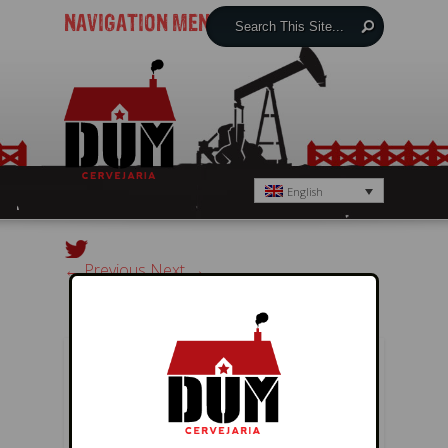
NAVIGATION MENU
English
← Previous
Next →
POST A REPLY
You must be
logged in
to post a