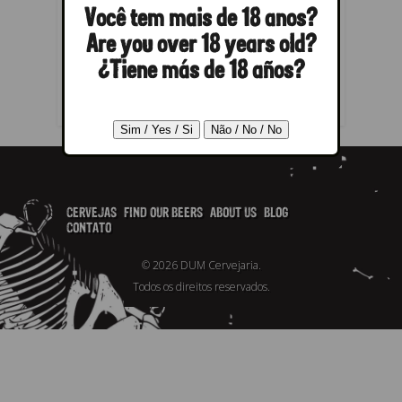
POST A REPLY
Você tem mais de 18 anos?
Are you over 18 years old?
You must be
logged in
to post a
comment.
¿Tiene más de 18 años?
CERVEJAS
FIND OUR BEERS
ABOUT US
BLOG
CONTATO
© 2026 DUM Cervejaria.
Todos os direitos reservados.