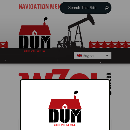
NAVIGATION MENU
English
← Previous
Next →