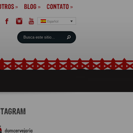
OTROS
»
BLOG
»
CONTATO
»
Español
STAGRAM
dumcervejaria